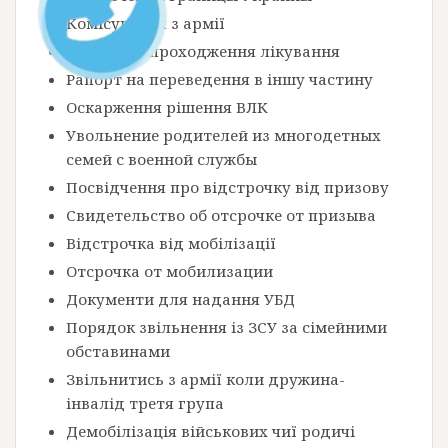
Комісування з армії
Рапорт на проходження лікування
Рапорт на переведення в іншу частину
Оскарження рішення ВЛК
Увольнение родителей из многодетных
семей с военной службы
Посвідчення про відстрочку від призову
Свидетельство об отсрочке от призыва
Відстрочка від мобілізації
Отсрочка от мобилизации
Документи для надання УБД
Порядок звільнення із ЗСУ за сімейними
обставинами
Звільнитись з армії коли дружина-
інвалід третя група
Демобілізація військових чиї родичі