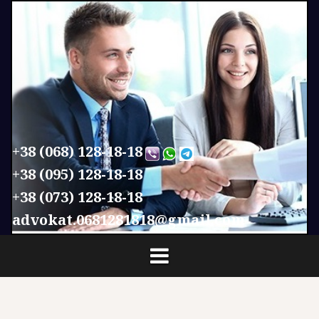
П
е
р
е
й
т
и
к
с
+38 (068) 128-18-18
о
+38 (095) 128-18-18
д
+38 (073) 128-18-18
е
р
advokat.0681281818@gmail.com
ж
и
м
о
м
у