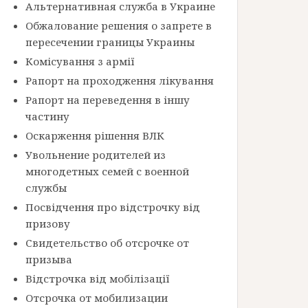
Альтернативная служба в Украине
Обжалование решения о запрете в
пересечении границы Украины
Комісування з армії
Рапорт на проходження лікування
Рапорт на переведення в іншу
частину
Оскарження рішення ВЛК
Увольнение родителей из
многодетных семей с военной
службы
Посвідчення про відстрочку від
призову
Свидетельство об отсрочке от
призыва
Відстрочка від мобілізації
Отсрочка от мобилизации