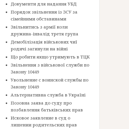
Документи для надання УБД
Порядок звільнення із ЗСУ за
сімейними обставинами
Звільнитись з армії коли
дружина-інвалід третя група
Демобілізація військових чиї
родичі загинули на війні
Що робити якщо утримують в ТЦК
Звільнення з військової служби по
Закону 10449
Увольнение с воинской службы по
Закону 10449
Альтернативна служба в Україні
Позовна заява до суду про
позбавлення батьківських прав
Исковое заявление в суд о
лишении родительских прав