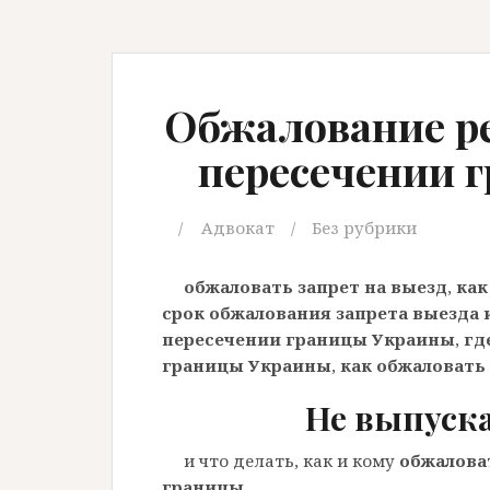
Обжалование ре
пересечении 
Адвокат
Без рубрики
обжаловать запрет на выезд
,
как
срок обжалования запрета выезда 
пересечении границы Украины
,
гд
границы Украины
,
как обжаловать
Не выпуска
и что делать, как и кому
обжалова
границы
.