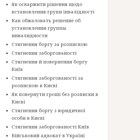
Як оскаржити рішення щодо
встановлення групи інвалідності
Как обжаловать решение об
установлении группы
инвалидности
Стягнення боргу за розпискою
Стягнення заборгованості
Стягнення й повернення боргу
Київ
Стягнення заборгованості за
розпискою в Києві
Як повернути гроші без розписки в
Києві
Стягнення боргу з юридичної
особи в Києві
Стягнення заборгованості Київ
Військовий адвокат в Україні