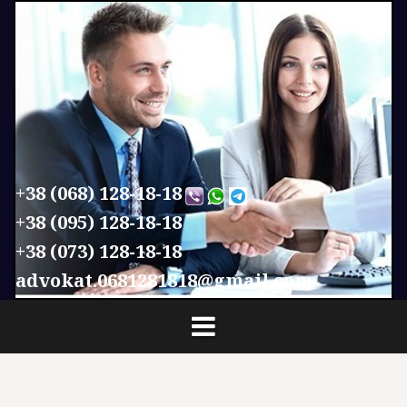
П
е
р
е
й
т
и
к
с
+38 (068) 128-18-18
о
+38 (095) 128-18-18
д
+38 (073) 128-18-18
е
р
advokat.0681281818@gmail.com
ж
и
м
о
м
у