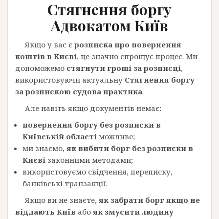
Стягнення боргу
Адвокатом Київ
Якщо у вас є
розписка про повернення
коштів в Києві
, це значно спрощує процес. Ми
допоможемо
стягнути гроші за розписці
,
використовуючи актуальну
Стягнення боргу
за розпискою судова практика
.
Але навіть якщо документів немає:
повернення боргу без розписки в
Київській області
можливе;
ми знаємо,
як вибити борг без розписки в
Києві
законними методами;
використовуємо свідчення, переписку,
банківські транзакції.
Якщо ви не знаєте,
як забрати борг якщо не
віддають Київ
або
як змусити людину