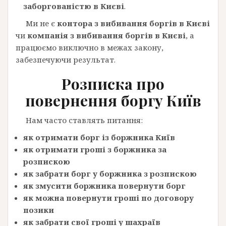
заборгованістю в Києві
.
Ми не є
контора з вибивання боргів в Києві
чи
компанія з вибивання боргів в Києві
, а
працюємо виключно в межах закону,
забезпечуючи результат.
Розписка про
повернення боргу
Київ
Нам часто ставлять питання:
як отримати борг із боржника Київ
як отримати гроші з боржника за
розпискою
як забрати борг у боржника з розпискою
як змусити боржника повернути борг
як можна повернути гроші по договору
позики
як забрати свої гроші у шахраїв