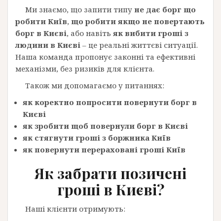
Ми знаємо, що запити типу
не дає борг що
робити Київ
,
що робити якщо не повертають
борг в Києві
, або навіть
як вибити гроші з
людини в Києві
– це реальні життєві ситуації.
Наша команда пропонує законні та ефективні
механізми, без ризиків для клієнта.
Також ми допомагаємо у питаннях:
як коректно попросити повернути борг в
Києві
як зробити щоб повернули борг в Києві
як стягнути гроші з боржника Київ
як повернути перераховані гроші Київ
Як забрати позичені
гроші в Києві?
Наші клієнти отримують: