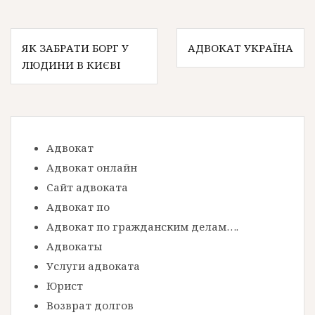
Н
ЯК ЗАБРАТИ БОРГ У
АДВОКАТ УКРАЇНА
ЛЮДИНИ В КИЄВІ
а
в
и
г
Адвокат
а
Адвокат онлайн
ц
Сайт адвоката
Адвокат по
и
Адвокат по гражданским делам….
я
Адвокаты
п
Услуги адвоката
о
Юрист
з
Возврат долгов