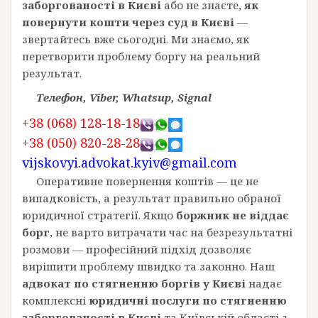
заборгованості в Києві
або не знаєте,
як
повернути кошти через суд в Києві
—
звертайтесь вже сьогодні. Ми знаємо, як
перетворити проблему боргу на реальний
результат.
Телефон, Viber, Whatsup, Signal
+38 (068) 128-18-18
+38 (050) 820-28-28
vijskovyi.advokat.kyiv@gmail.com
Оперативне повернення коштів — це не
випадковість, а результат правильно обраної
юридичної стратегії. Якщо
боржник не віддає
борг
, не варто витрачати час на безрезультатні
розмови — професійний підхід дозволяє
вирішити проблему швидко та законно. Наш
адвокат по стягненню боргів у Києві
надає
комплексні
юридичні послуги по стягненню
заборгованості в Києві
та Київській області з