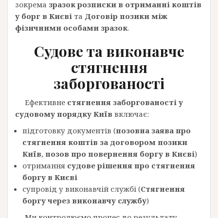
зокрема
зразок розписки в отриманні коштів
у борг в Києві
та
Договір позики між
фізичними особами зразок
.
Судове та виконавче
стягнення
заборгованості
Ефективне
стягнення заборгованості у
судовому порядку Київ
включає:
підготовку документів (
позовна заява про
стягнення коштів за договором позики
Київ
,
позов про повернення боргу в Києві
)
отримання
судове рішення про стягнення
боргу в Києві
супровід у виконавчій службі (
Стягнення
боргу через виконавчу службу
)
Ми контролюємо процес до результату,