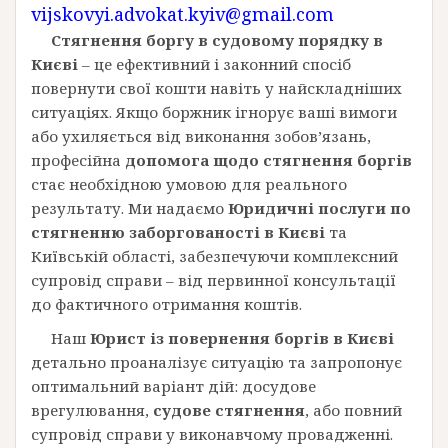
vijskovyi.advokat.kyiv@gmail.com
Стягнення боргу в судовому порядку в
Києві
– це ефективний і законний спосіб
повернути свої кошти навіть у найскладніших
ситуаціях. Якщо боржник ігнорує ваші вимоги
або ухиляється від виконання зобов’язань,
професійна
допомога щодо стягнення боргів
стає необхідною умовою для реального
результату. Ми надаємо
Юридичні послуги по
стягненню заборгованості в Києві
та
Київській області, забезпечуючи комплексний
супровід справи – від первинної консультації
до фактичного отримання коштів.
Наш
Юрист із повернення боргів в Києві
детально проаналізує ситуацію та запропонує
оптимальний варіант дій: досудове
врегулювання,
судове стягнення
, або повний
супровід справи у виконавчому провадженні.