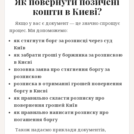
Як повернути позичені
кошти
в Києві?
Якщо у вас є документ — це значно спрощує
процес. Ми допоможемо:
як стягнути борг за розписці через суд
Київ
як забрати гроші у боржника за розпискою
в Києві
позовна заява про стягнення боргу за
розпискою
розписка в отриманні грошей повернення
боргу в Києві
як правильно скласти розписку про
повернення грошей Київ
як правильно написати розписку про
погашення боргу
Також надаємо приклади документів,