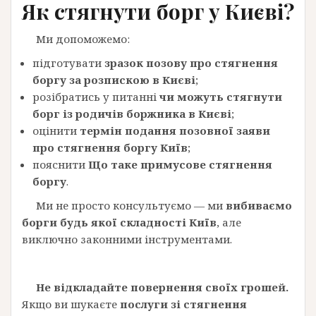
Як стягнути борг
у Києві?
Ми допоможемо:
підготувати
зразок позову про стягнення
боргу за розпискою в Києві
;
розібратись у питанні
чи можуть стягнути
борг із родичів боржника в Києві
;
оцінити
термін подання позовної заяви
про стягнення боргу Київ
;
пояснити
Що таке примусове стягнення
боргу
.
Ми не просто консультуємо — ми
вибиваємо
борги будь якої складності Київ
, але
виключно законними інструментами.
Не відкладайте повернення своїх грошей.
Якщо ви шукаєте
послуги зі стягнення