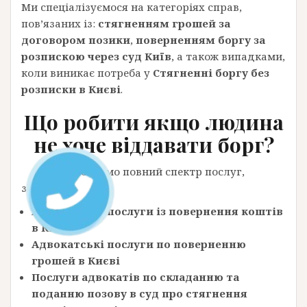
Ми спеціалізуємося на категоріях справ,
пов’язаних із:
стягненням грошей за
договором позики
,
поверненням боргу за
розпискою через суд Київ
, а також випадками,
коли виникає потреба у
Стягненні боргу без
розписки в Києві
.
Що робити якщо людина
не хоче віддавати борг?
Ми пропонуємо повний спектр послуг,
зокрема:
Адвокатські послуги із повернення коштів
в Києві
Адвокатські послуги по поверненню
грошей в Києві
Послуги адвокатів по складанню та
поданню позову в суд про стягнення