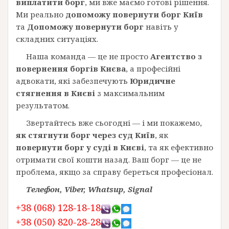
виплатити борг
, ми вже маємо готові рішення.
Ми реально
допоможу повернути борг Київ
та
Допоможу повернути борг
навіть у
складних ситуаціях.
Наша команда — це не просто
Агентство з
повернення боргів Києва
, а професійні
адвокати, які забезпечують
Юридичне
стягнення в Києві
з максимальним
результатом.
Звертайтесь вже сьогодні — і ми покажемо,
як стягнути борг через суд Київ
, як
повернути борг у суді в Києві
, та як ефективно
отримати свої кошти назад. Ваш борг — це не
проблема, якщо за справу береться професіонал.
Телефон, Viber, Whatsup, Signal
+38 (068) 128-18-18
+38 (050) 820-28-28