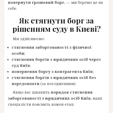
повернути грошовий борг
, — ми беремо це на
себе.
Як стягнути борг за
рішенням суду
в Києві?
Ми здійснюємо:
стягнення заборгованості з фізичної
особи
;
с
тягнення боргів з юридичних осіб через
суд Київ
;
повернення боргу з контрагента Київ
;
стягнення боргів з юридичних осіб без
передоплати
(за погодженням).
Якщо вас цікавить
порядок стягнення
заборгованості з юридичних осіб Київ
, наші
спеціалісти пояснять кожен етап.