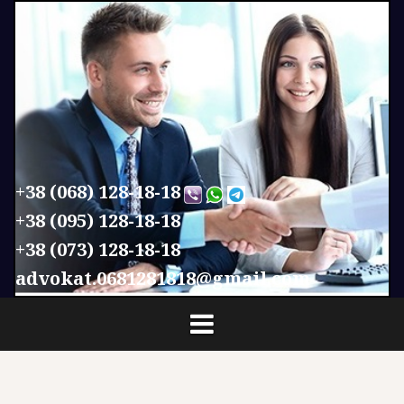
П
е
р
е
й
т
и
к
с
+38 (068) 128-18-18
о
+38 (095) 128-18-18
д
+38 (073) 128-18-18
е
р
advokat.0681281818@gmail.com
ж
и
м
о
м
у