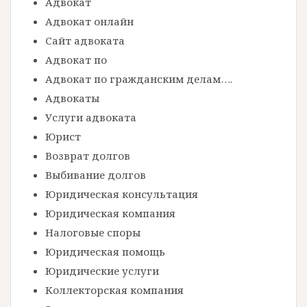
а
Адвокат
Адвокат онлайн
ц
Сайт адвоката
и
Адвокат по
я
Адвокат по гражданским делам….
п
Адвокаты
о
Услуги адвоката
з
Юрист
Возврат долгов
а
Выбивание долгов
п
Юридическая консультация
и
Юридическая компания
с
Налоговые споры
я
Юридическая помощь
Юридические услуги
м
Коллекторская компания