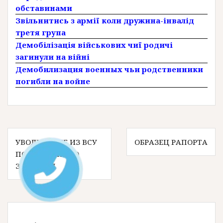
обставинами
Звільнитись з армії коли дружина-інвалід
третя група
Демобілізація військових чиї родичі
загинули на війні
Демобилизация военных чьи родственники
погибли на войне
Н
УВОЛЬНЕНИЕ ИЗ ВСУ
ОБРАЗЕЦ РАПОРТА
ПО СОСТОЯНИЮ
а
ЗДОРОВЬЯ
в
и
г