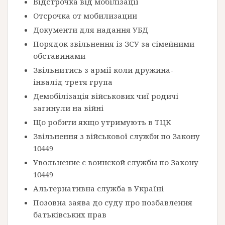
Відстрочка від мобілізації
Отсрочка от мобилизации
Документи для надання УБД
Порядок звільнення із ЗСУ за сімейними
обставинами
Звільнитись з армії коли дружина-
інвалід третя група
Демобілізація військових чиї родичі
загинули на війні
Що робити якщо утримують в ТЦК
Звільнення з військової служби по Закону
10449
Увольнение с воинской службы по Закону
10449
Альтернативна служба в Україні
Позовна заява до суду про позбавлення
батьківських прав