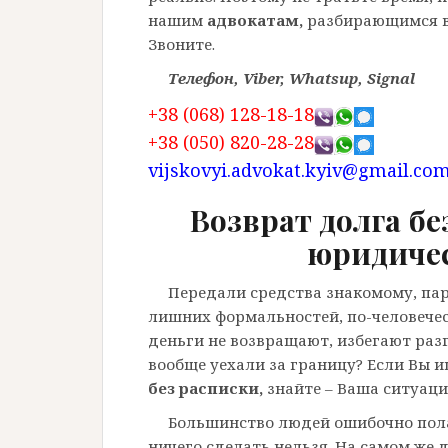
нашим
адвокатам,
разбирающимся 
Звоните.
Телефон, Viber, Whatsup, Signal
+38 (068) 128-18-18
+38 (050) 820-28-28
vijskovyi.advokat.kyiv@gmail.co
Возврат долга бе
юридиче
Передали средства знакомому, па
лишних формальностей, по-человечес
деньги не возвращают, избегают раз
вообще уехали за границу? Если Вы и
без расписки,
знайте – Ваша ситуаци
Большинство людей ошибочно пола
ничего сделать нельзя. На самом же 