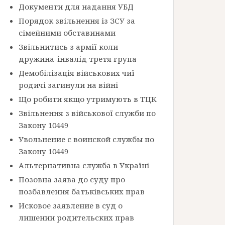
Документи для надання УБД
Порядок звільнення із ЗСУ за
сімейними обставинами
Звільнитись з армії коли
дружина-інвалід третя група
Демобілізація військових чиї
родичі загинули на війні
Що робити якщо утримують в ТЦК
Звільнення з військової служби по
Закону 10449
Увольнение с воинской службы по
Закону 10449
Альтернативна служба в Україні
Позовна заява до суду про
позбавлення батьківських прав
Исковое заявление в суд о
лишении родительских прав