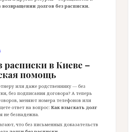
в
возвращении долгов без расписки.
m
з расписки в Киеве –
ская помощь
ртнеру или даже родственнику — без
ки, без подписания договора? А теперь
говоров, меняют номера телефонов или
щете ответ на вопрос:
Как взыскать долг
я не безнадежна.
гают, что без письменных доказательств
деле
долги без расписки
—