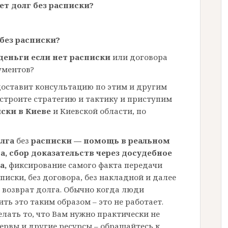
ает долг без расписки?
 без расписки?
деньги если нет расписки
или договора
ументов?
оставит консультацию по этим и другим
ыстроите стратегию и тактику и приступим
иски в Киеве
и Киевской области, по
олга
без
расписки
— помощь в реальном
а,
сбор доказательств через досудебное
а,
фиксирование самого факта передачи
писки, без договора, без накладной и далее
 возврат долга. Обычно когда люди
ть это таким образом – это не работает.
елать то, что Вам нужно практически не
нервы и другие ресурсы – обращайтесь к