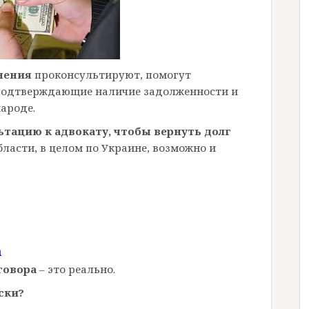
нения
проконсультируют, помогут
 подтверждающие наличие задолженности и
народе.
ьтацию к адвокату,
чтобы вернуть долг
бласти, в целом по Украине, возможно и
m
оговора
– это реально.
ски?