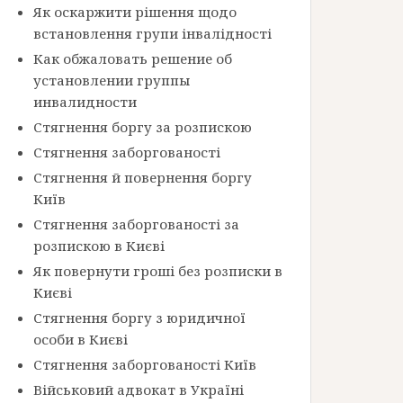
Як оскаржити рішення щодо
встановлення групи інвалідності
Как обжаловать решение об
установлении группы
инвалидности
Стягнення боргу за розпискою
Стягнення заборгованості
Стягнення й повернення боргу
Київ
Стягнення заборгованості за
розпискою в Києві
Як повернути гроші без розписки в
Києві
Стягнення боргу з юридичної
особи в Києві
Стягнення заборгованості Київ
Військовий адвокат в Україні