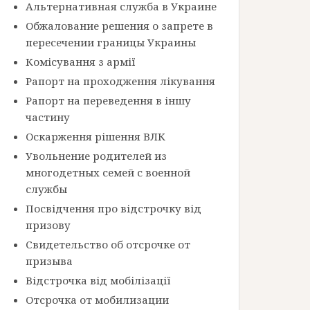
Альтернативная служба в Украине
Обжалование решения о запрете в
пересечении границы Украины
Комісування з армії
Рапорт на проходження лікування
Рапорт на переведення в іншу
частину
Оскарження рішення ВЛК
Увольнение родителей из
многодетных семей с военной
службы
Посвідчення про відстрочку від
призову
Свидетельство об отсрочке от
призыва
Відстрочка від мобілізації
Отсрочка от мобилизации