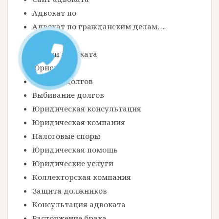
я
Адвокат по
п
Адвокат по гражданским делам….
о
Адвокаты
Услуги адвоката
з
Юрист
а
Возврат долгов
п
Выбивание долгов
и
Юридическая консультация
с
Юридическая компания
я
Налоговые споры
Юридическая помощь
м
Юридические услуги
Коллекторская компания
Защита должников
Консультация адвоката
Расторжение брака