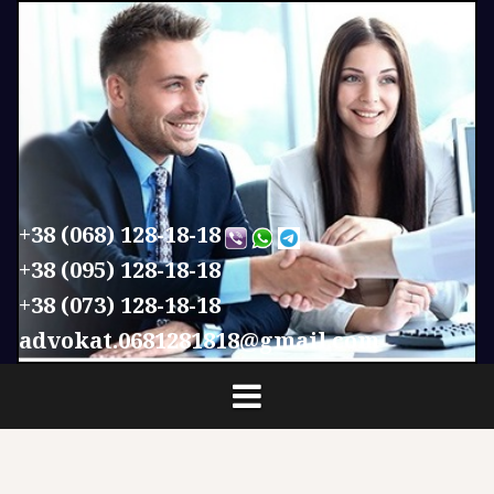
П
е
р
е
й
т
и
к
с
+38 (068) 128-18-18
о
+38 (095) 128-18-18
д
+38 (073) 128-18-18
е
р
advokat.0681281818@gmail.com
ж
и
м
о
м
у