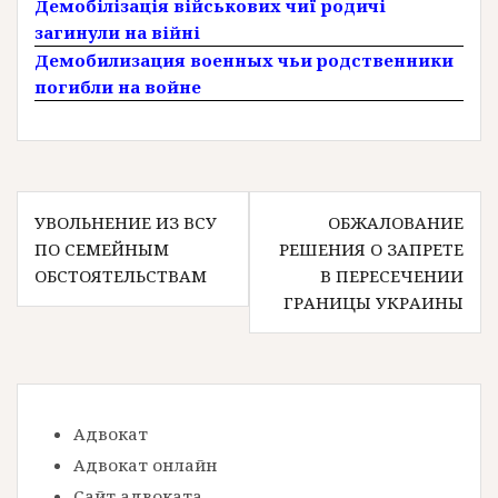
Демобілізація військових чиї родичі
загинули на війні
Демобилизация военных чьи родственники
погибли на войне
Н
УВОЛЬНЕНИЕ ИЗ ВСУ
ОБЖАЛОВАНИЕ
ПО СЕМЕЙНЫМ
РЕШЕНИЯ О ЗАПРЕТЕ
а
ОБСТОЯТЕЛЬСТВАМ
В ПЕРЕСЕЧЕНИИ
в
ГРАНИЦЫ УКРАИНЫ
и
г
а
Адвокат
ц
Адвокат онлайн
и
Сайт адвоката