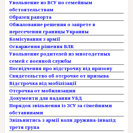
Увольнение из ВСУ по семейным
обстоятельствам
Образец рапорта
Обжалование решения о запрете в
пересечении границы Украины
Комісування з армії
Оскарження рішення ВЛК
Увольнение родителей из многодетных
семей с военной службы
Посвідчення про відстрочку від призову
Свидетельство об отсрочке от призыва
Відстрочка від мобілізації
Отсрочка от мобилизации
Документи для надання УБД
Порядок звільнення із ЗСУ за сімейними
обставинами
Звільнитись з армії коли дружина-інвалід
третя група