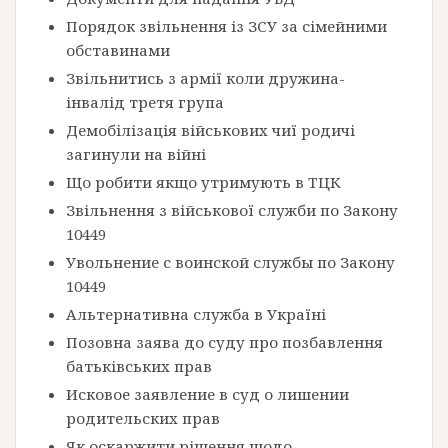
Порядок звільнення із ЗСУ за сімейними
обставинами
Звільнитись з армії коли дружина-
інвалід третя група
Демобілізація військових чиї родичі
загинули на війні
Що робити якщо утримують в ТЦК
Звільнення з військової служби по Закону
10449
Увольнение с воинской службы по Закону
10449
Альтернативна служба в Україні
Позовна заява до суду про позбавлення
батьківських прав
Исковое заявление в суд о лишении
родительских прав
Як оскаржити рішення щодо