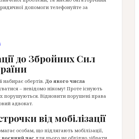
юридичної допомоги телефонуйте за
m
ції до Збройних Сил
раїни
і
набирає обертів.
До якого числа
ватися – невідомо нікому! Проте існують
их порушуються. Відновити порушені права
овий адвокат.
трочки від мобілізації
магає особам, що підлягають мобілізації,
у воєнний час
для цього не обхідно зібрати