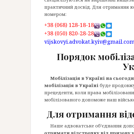
практичний досвід. Для отримання 
номером:
+38 (068) 128-18-18
+38 (050) 820-28-28
vijskovyi.advokat.kyiv@gmail.co
Порядок мобіліза
Ук
Мобілізація в Україні на сьогодн
мобілізація в Україні
буде продовжу
прецеденти, коли права мобілізован
мобілізованого допоможе наш військ
Для отримання відс
Наше адвокатське об’єднання допо
отримати відстрочку від призову 