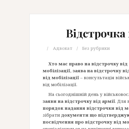
Відстрочка 
Адвокат
Без рубрики
Хто має право на відстрочку від 
мобілізації
,
заява на відстрочку ві
від мобілізації
– консультація війсь
від мобілізації.
На сьогоднішній день у військово
заяви на відстрочку від армії
. Для
порядок надання відстрочки від мо
зібрати
документи що підтверджую
посвідчення про відстрочку від мо
спеціалізуються на вирішенні вищеза