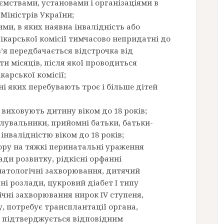
ємствами, установами і організаціями в
Міністрів України;
ими, в яких наявна інвалідність або
ікарської комісії тимчасово непридатні до
’я передбачається відстрочка від
ти місяців, після якої проводиться
арської комісії;
ні яких перебувають троє і більше дітей
о виховують дитину віком до 18 років;
іклувальники, прийомні батьки, батьки-
інвалідністю віком до 18 років;
вору на тяжкі перинатальні ураження
ади розвитку, рідкісні орфанні
матологічні захворювання, дитячий
ні розлади, цукровий діабет I типу
нічні захворювання нирок IV ступеня,
, потребує трансплантації органа,
о підтверджується відповідним