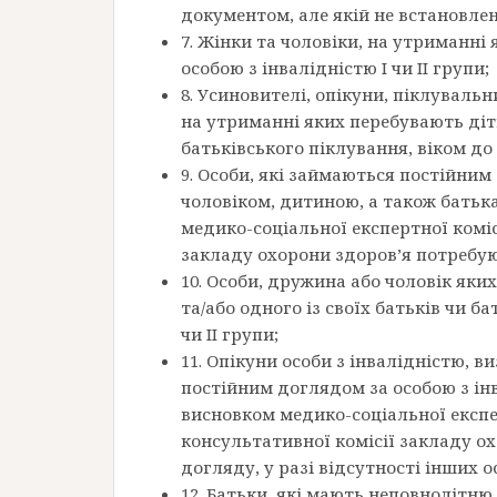
документом, але якій не встановлен
7. Жінки та чоловіки, на утриманні
особою з інвалідністю I чи II групи;
8. Усиновителі, опікуни, піклуваль
на утриманні яких перебувають діт
батьківського піклування, віком до 
9. Особи, які займаються постійни
чоловіком, дитиною, а також батьк
медико-соціальної експертної коміс
закладу охорони здоров’я потребую
10. Особи, дружина або чоловік яких
та/або одного із своїх батьків чи ба
чи II групи;
11. Опікуни особи з інвалідністю, в
постійним доглядом за особою з інва
висновком медико-соціальної експер
консультативної комісії закладу о
догляду, у разі відсутності інших 
12. Батьки, які мають неповнолітню