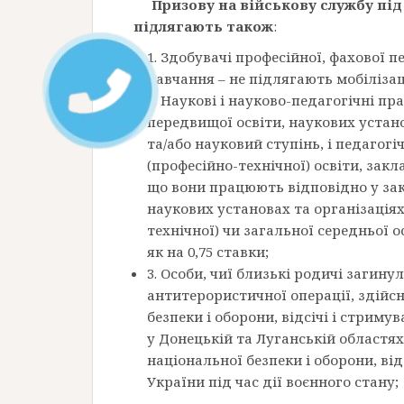
Призову на військову службу під 
підлягають також
:
1. Здобувачі професійної, фахової 
навчання – не підлягають мобілізаці
2. Наукові і науково-педагогічні п
передвищої освіти, наукових устано
та/або науковий ступінь, і педагог
(професійно-технічної) освіти, закл
що вони працюють відповідно у зак
наукових установах та організаціях
технічної) чи загальної середньої 
як на 0,75 ставки;
3. Особи, чиї близькі родичі загину
антитерористичної операції, здійсн
безпеки і оборони, відсічі і стриму
у Донецькій та Луганській областях
національної безпеки і оборони, від
України під час дії воєнного стану;