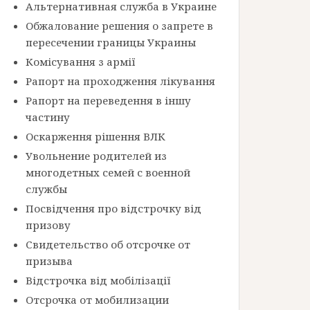
Альтернативная служба в Украине
Обжалование решения о запрете в
пересечении границы Украины
Комісування з армії
Рапорт на проходження лікування
Рапорт на переведення в іншу
частину
Оскарження рішення ВЛК
Увольнение родителей из
многодетных семей с военной
службы
Посвідчення про відстрочку від
призову
Свидетельство об отсрочке от
призыва
Відстрочка від мобілізації
Отсрочка от мобилизации