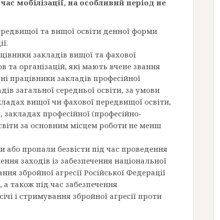
час мобілізації, на особливий період не
передвищої та вищої освіти денної форми
ї.
рацівники закладів вищої та фахової
в та організацій, які мають вчене звання
ічні працівники закладів професійної
адів загальної середньої освіти, за умови
ладах вищої чи фахової передвищої освіти,
, закладах професійної (професійно-
освіти за основним місцем роботи не менш
ли або пропали безвісти під час проведення
ення заходів із забезпечення національної
вання збройної агресії Російської Федерації
, а також під час забезпечення
січі і стримування збройної агресії проти