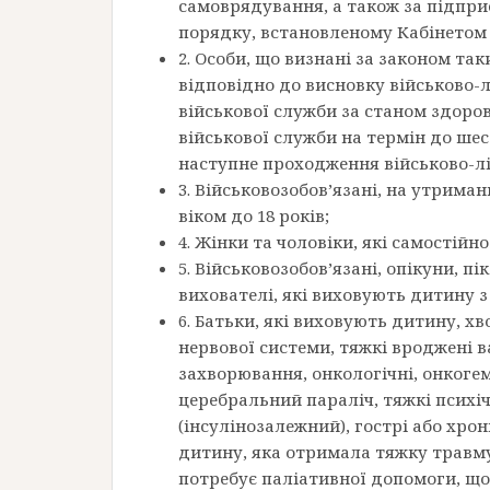
самоврядування, а також за підпри
порядку, встановленому Кабінетом 
2. Особи, що визнані за законом так
відповідно до висновку військово-л
військової служби за станом здоров
військової служби на термін до шес
наступне проходження військово-лік
3. Військовозобов’язані, на утриман
віком до 18 років;
4. Жінки та чоловіки, які самостійн
5. Військовозобов’язані, опікуни, п
вихователі, які виховують дитину з 
6. Батьки, які виховують дитину, х
нервової системи, тяжкі вроджені в
захворювання, онкологічні, онкоге
церебральний параліч, тяжкі психіч
(інсулінозалежний), гострі або хро
дитину, яка отримала тяжку травму
потребує паліативної допомоги, щ