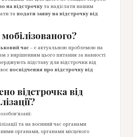
о на відстрочку
та надіслати нашим
ати та
подати заяву на відстрочку від
 мобілізованого?
ськовий час
– є актуальною проблемою на
ам з вирішенням цього питання за навності
тверджують підставу для відстрочки від
своє
посвідчення про відстрочку від
ено відстрочка від
лізації?
озобов’язані:
ілізації та на воєнний час органами
ними органами, органами місцевого