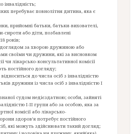
о інвалідність;
 яких перебуває повнолітня дитина, яка є
ники, прийомні батьки, батьки-вихователі,
и-сироти або діти, позбавлені
18 років;
м доглядом за хворою дружиною або
ами своїми чи дружини, які за висновком
ії чи лікарсько-консультативної комісії
ть постійного догляду;
 відноситься до числа осіб з інвалідністю
тьків дружини із числа осіб з інвалідністю I
изнаної судом недієздатною; особи, зайняті
лідністю I-ІІ групи або за особою, яка за
тної комісії або лікарсько-
хорони здоров’я потребує постійного
осіб, які можуть здійснювати такий догляд;
 дитину і чоловіка чи дружину, який(яка)