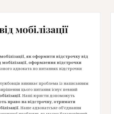
від мобілізації
мобілізації
,
як оформити відстрочку від
д мобілізації
,
оформлення відстрочки
кового адвоката по питаннях відстрочки
службовців виникає проблема із написанням
 вирішення цього питання існує певний
білізації
. Наші юристи допоможуть
ть право на відстрочку
,
отримати
білізації
. Наше адвокатське об’єднання
значеної проблеми, та маємо багаторічний