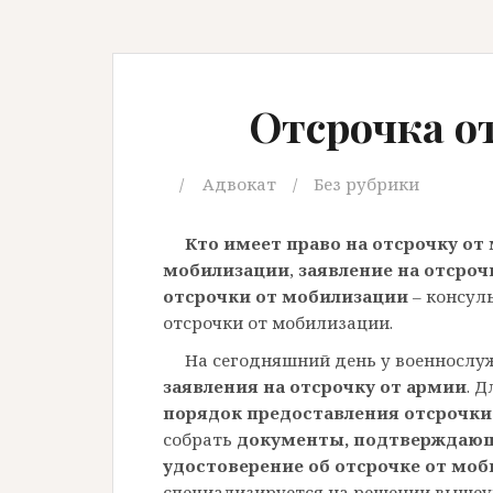
Отсрочка о
Адвокат
Без рубрики
Кто имеет право на отсрочку от
мобилизации
,
заявление на отсроч
отсрочки от мобилизации
– консул
отсрочки от мобилизации.
На сегодняшний день у военнослу
заявления на отсрочку от армии
. 
порядок предоставления отсрочки
собрать
документы, подтверждающ
удостоверение об отсрочке от мо
специализируется на решении вышеу