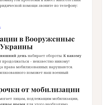
ридической помощи звоните по телефону:
m
ации в Вооруженные
 Украины
дняшний день
набирает обороты.
К какому
 продолжаться – неизвестно никому!
да права мобилизованных нарушаются.
билизованного поможет наш военный
рочки от мобилизации
могает лицам, подлежащим мобилизации,
оенное время
для этого необходимо