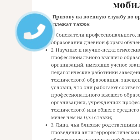
моби
Призову на военную службу во 
подлежат также
:
1. Соискатели профессионального,
образования дневной формы обучен
2. Научные и научно-педагогически
профессионального высшего образо
организаций, имеющих ученое звани
педагогические работники заведен
технического) образования, заведе
условии, что они работают соответ
профессионального высшего образо
организациях, учреждениях профес
технического) или общего среднего
менее чем на 0,75 ставки;
3. Лица, чьи близкие родственники 
проведения антитеррористической 
обеспечению национальной безопас