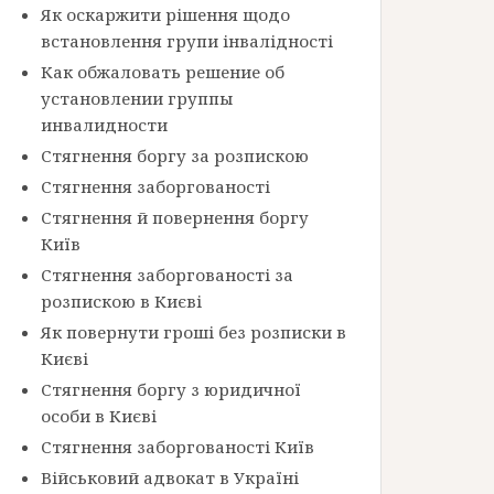
Як оскаржити рішення щодо
встановлення групи інвалідності
Как обжаловать решение об
установлении группы
инвалидности
Стягнення боргу за розпискою
Стягнення заборгованості
Стягнення й повернення боргу
Київ
Стягнення заборгованості за
розпискою в Києві
Як повернути гроші без розписки в
Києві
Стягнення боргу з юридичної
особи в Києві
Стягнення заборгованості Київ
Військовий адвокат в Україні