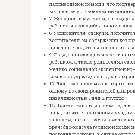
паллиативной помощи, что подтве
которой не установлена инвалидно
7. Женщины и мужчины, на содерж
ребенок, являющийся лицом с инвал
8. Усыновители, опекуны, попечите
воспитатели, на содержании котор
лишенные родительской опеки, в воз
9. Лица, занимающиеся постоянным
ребенком, а также родителями сво
медико-социальной экспертной ко
комиссии учреждения здравоохран
10. Лица, жена или муж которых от
одному из своих родителей или род
инвалидностью I или II группы;
11. Попечители лица с инвалиднос
лица, занятые постоянным уходом з
за лицом, по заключению медико-с
врачебно-консультативной комисс
постоянного ухода, в случае отсут