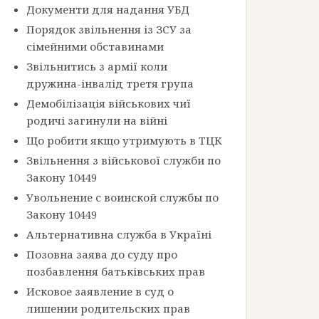
Документи для надання УБД
Порядок звільнення із ЗСУ за
сімейними обставинами
Звільнитись з армії коли
дружина-інвалід третя група
Демобілізація військових чиї
родичі загинули на війні
Що робити якщо утримують в ТЦК
Звільнення з військової служби по
Закону 10449
Увольнение с воинской службы по
Закону 10449
Альтернативна служба в Україні
Позовна заява до суду про
позбавлення батьківських прав
Исковое заявление в суд о
лишении родительских прав