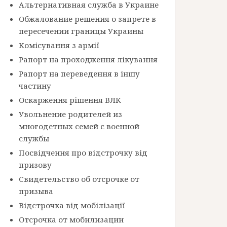
Альтернативная служба в Украине
Обжалование решения о запрете в
пересечении границы Украины
Комісування з армії
Рапорт на проходження лікування
Рапорт на переведення в іншу
частину
Оскарження рішення ВЛК
Увольнение родителей из
многодетных семей с военной
службы
Посвідчення про відстрочку від
призову
Свидетельство об отсрочке от
призыва
Відстрочка від мобілізації
Отсрочка от мобилизации