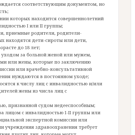
рждается соответствующим документом, но
сть;
ании которых находится совершеннолетний
идностью I или II группы;
ли, приемные родители, родители-
ых находятся дети-сироты или дети,
расте до 18 лет;
 уходом за больной женой или мужем,
ими или жены, которые по заключению
миссии или врачебно-консультативной
ения нуждаются в постоянном уходе;
носятся к числу лиц с инвалидностью и/или
ителей жены из числа лиц с
тью, признанной судом недееспособным;
а лицом с инвалидностью I-II группы или
оциальной экспертной комиссии или
ии учреждения здравоохранения требует
ствия других лиц, которые могут