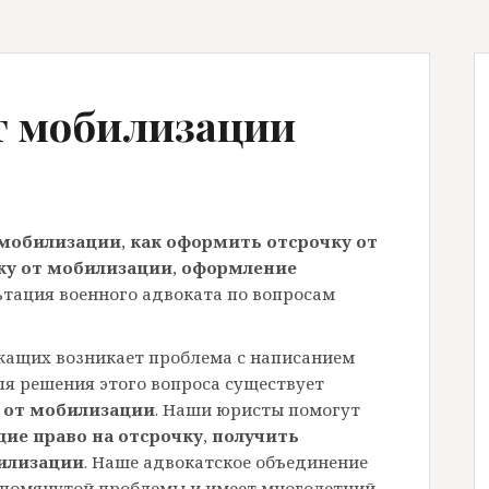
т мобилизации
 мобилизации
,
как оформить отсрочку от
ку от мобилизации
,
оформление
ьтация военного адвоката по вопросам
жащих возникает проблема с написанием
Для решения этого вопроса существует
 от мобилизации
. Наши юристы помогут
ие право на отсрочку
,
получить
билизации
. Наше адвокатское объединение
помянутой проблемы и имеет многолетний