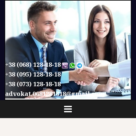
П
е
р
е
й
т
и
к
с
+38 (068) 128-18-18
о
+38 (095) 128-18-18
д
+38 (073) 128-18-18
е
р
advokat.0681281818@gmail.com
ж
и
м
о
м
у