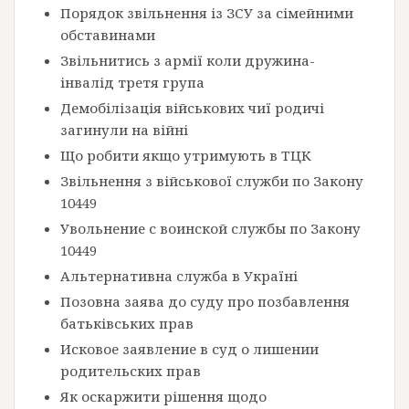
Порядок звільнення із ЗСУ за сімейними
обставинами
Звільнитись з армії коли дружина-
інвалід третя група
Демобілізація військових чиї родичі
загинули на війні
Що робити якщо утримують в ТЦК
Звільнення з військової служби по Закону
10449
Увольнение с воинской службы по Закону
10449
Альтернативна служба в Україні
Позовна заява до суду про позбавлення
батьківських прав
Исковое заявление в суд о лишении
родительских прав
Як оскаржити рішення щодо