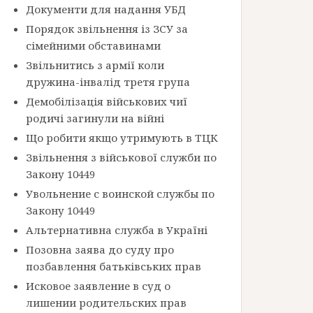
Документи для надання УБД
Порядок звільнення із ЗСУ за
сімейними обставинами
Звільнитись з армії коли
дружина-інвалід третя група
Демобілізація військових чиї
родичі загинули на війні
Що робити якщо утримують в ТЦК
Звільнення з військової служби по
Закону 10449
Увольнение с воинской службы по
Закону 10449
Альтернативна служба в Україні
Позовна заява до суду про
позбавлення батьківських прав
Исковое заявление в суд о
лишении родительских прав