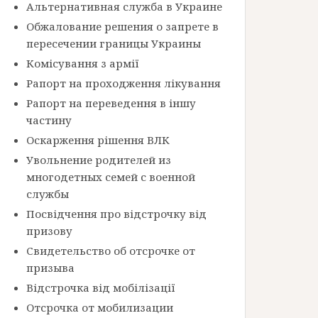
Альтернативная служба в Украине
Обжалование решения о запрете в
пересечении границы Украины
Комісування з армії
Рапорт на проходження лікування
Рапорт на переведення в іншу
частину
Оскарження рішення ВЛК
Увольнение родителей из
многодетных семей с военной
службы
Посвідчення про відстрочку від
призову
Свидетельство об отсрочке от
призыва
Відстрочка від мобілізації
Отсрочка от мобилизации