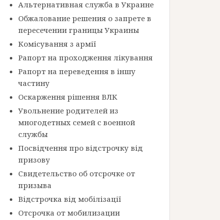
Альтернативная служба в Украине
Обжалование решения о запрете в
пересечении границы Украины
Комісування з армії
Рапорт на проходження лікування
Рапорт на переведення в іншу
частину
Оскарження рішення ВЛК
Увольнение родителей из
многодетных семей с военной
службы
Посвідчення про відстрочку від
призову
Свидетельство об отсрочке от
призыва
Відстрочка від мобілізації
Отсрочка от мобилизации