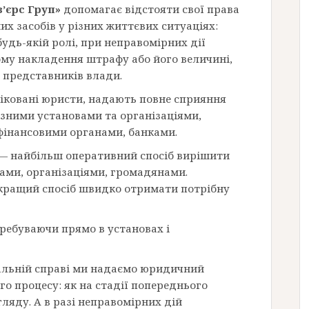
’єрс Груп»
допомагає відстояти свої права
х засобів у різних життєвих ситуаціях:
удь-якій ролі, при неправомірних дії
ому накладення штрафу або його величині,
 представників влади.
фіковані юристи, надають повне сприяння
різними установами та організаціями,
фінансовими органами, банками.
— найбільш оперативний спосіб вирішити
ами, організаціями, громадянами.
ращий спосіб швидко отримати потрібну
ребуваючи прямо в установах і
альній справі ми надаємо юридичний
го процесу: як на стадії попереднього
згляду. А в разі неправомірних дій