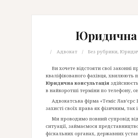
Юридична 
Адвокат
Без рубрики
,
Юридич
Ви хочете відстояти свої законні п
кваліфікованого фахівця, хвилюють п
Юридична консультація
здійснюєть
в найкоротші терміни по телефону, он
Адвокатська фірма «Теміс Лав’єрс 
захисті своїх права як фізичним, так
Ми проводимо повний супровід від 
ситуації, займаємося представництвом
фіскальних органах, державних уста