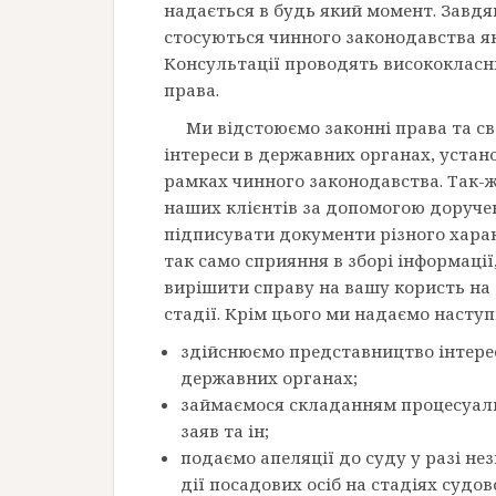
надається в будь який момент. Завд
стосуються чинного законодавства як
Консультації проводять висококласні 
права.
Ми відстоюємо законні права та с
інтереси в державних органах, устано
рамках чинного законодавства. Так-
наших клієнтів за допомогою доруче
підписувати документи різного харак
так само сприяння в зборі інформації
вирішити справу на вашу користь на с
стадії. Крім цього ми надаємо насту
здійснюємо представництво інтересі
державних органах;
займаємося складанням процесуальн
заяв та ін;
подаємо апеляції до суду у разі не
дії посадових осіб на стадіях судо