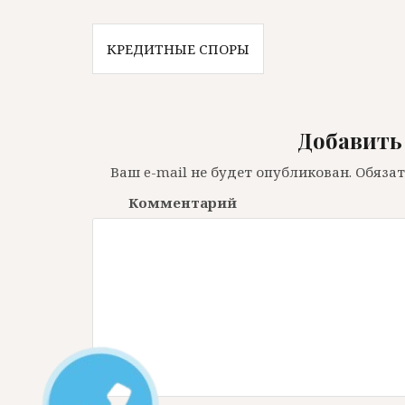
Н
КРЕДИТНЫЕ СПОРЫ
а
в
Добавить
и
г
Ваш e-mail не будет опубликован.
Обязат
а
Комментарий
ц
и
я
п
о
з