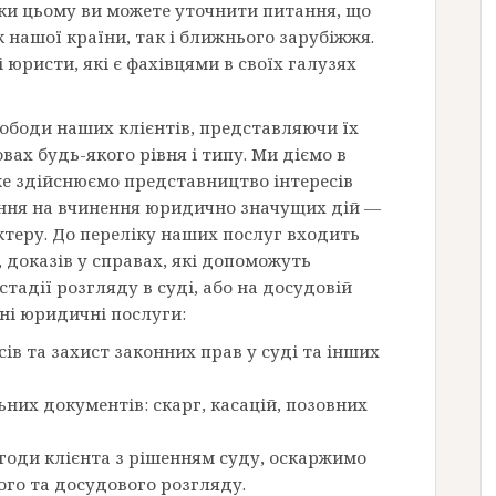
яки цьому ви можете уточнити питання, що
 нашої країни, так і ближнього зарубіжжя.
юристи, які є фахівцями в своїх галузях
вободи наших клієнтів, представляючи їх
вах будь-якого рівня і типу. Ми діємо в
же здійснюємо представництво інтересів
ння на вчинення юридично значущих дій —
теру. До переліку наших послуг входить
, доказів у справах, які допоможуть
тадії розгляду в суді, або на досудовій
пні юридичні послуги:
в та захист законних прав у суді та інших
их документів: скарг, касацій, позовних
згоди клієнта з рішенням суду, оскаржимо
вого та досудового розгляду.