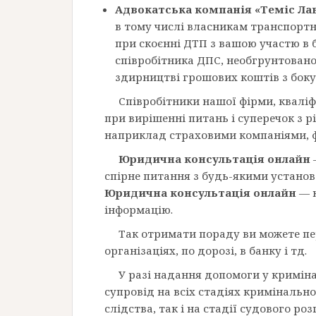
Адвокатська компанія «Теміс Лав
в тому числі власникам транспортни
при скоєнні ДТП з вашою участю в б
співробітника ДПС, необгрунтован
здирництві грошових коштів з боку
Співробітники нашої фірми, квалі
при вирішенні питань і суперечок з 
наприклад страховими компаніями, 
Юридична консультація онлайн
спірне питання з будь-якими установ
Юридична консультація онлайн
— к
інформацію.
Так отримати пораду ви можете пе
організаціях, по дорозі, в банку і тд.
У разі надання допомоги у кримін
супровід на всіх стадіях кримінально
слідства, так і на стадії судового ро