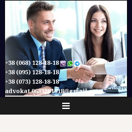
П
е
р
е
й
т
и
к
с
+38 (068) 128-18-18
о
+38 (095) 128-18-18
д
+38 (073) 128-18-18
е
р
advokat.0681281818@gmail.com
ж
и
м
о
м
у