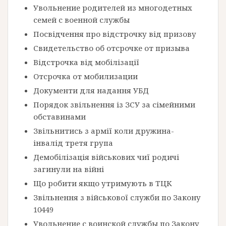
Увольнение родителей из многодетных
семей с военной службы
Посвідчення про відстрочку від призову
Свидетельство об отсрочке от призыва
Відстрочка від мобілізації
Отсрочка от мобилизации
Документи для надання УБД
Порядок звільнення із ЗСУ за сімейними
обставинами
Звільнитись з армії коли дружина-
інвалід третя група
Демобілізація військових чиї родичі
загинули на війні
Що робити якщо утримують в ТЦК
Звільнення з військової служби по Закону
10449
Увольнение с воинской службы по Закону