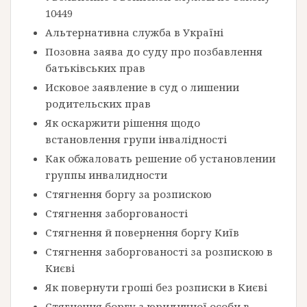
10449
Альтернативна служба в Україні
Позовна заява до суду про позбавлення
батьківських прав
Исковое заявление в суд о лишении
родительских прав
Як оскаржити рішення щодо
встановлення групи інвалідності
Как обжаловать решение об установлении
группы инвалидности
Стягнення боргу за розпискою
Стягнення заборгованості
Стягнення й повернення боргу Київ
Стягнення заборгованості за розпискою в
Києві
Як повернути гроші без розписки в Києві
Стягнення боргу з юридичної особи в