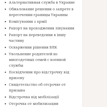
Альтернативная служба в Украине
Обжалование решения о запрете в
пересечении границы Украины
Комісування з армії
Рапорт на проходження лікування
Рапорт на переведення в іншу
частину
Оскарження рішення ВЛК
Увольнение родителей из
многодетных семей с военной
службы
Посвідчення про відстрочку від
призову
Свидетельство об отсрочке от
призыва
Відстрочка від мобілізації
Отсрочка от мобилизации