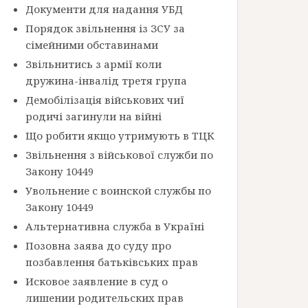
Документи для надання УБД
Порядок звільнення із ЗСУ за
сімейними обставинами
Звільнитись з армії коли
дружина-інвалід третя група
Демобілізація військових чиї
родичі загинули на війні
Що робити якщо утримують в ТЦК
Звільнення з військової служби по
Закону 10449
Увольнение с воинской службы по
Закону 10449
Альтернативна служба в Україні
Позовна заява до суду про
позбавлення батьківських прав
Исковое заявление в суд о
лишении родительских прав