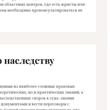
и областных центров, где есть юристы или
и вам необходимо проконсультироваться не
 наследству
дними из наиболее сложных правовых
еоретических, но и практических знаний, а
наследственных споров в суде, знания
 документами и вести переговоры с
 данной отрасли также является то, что