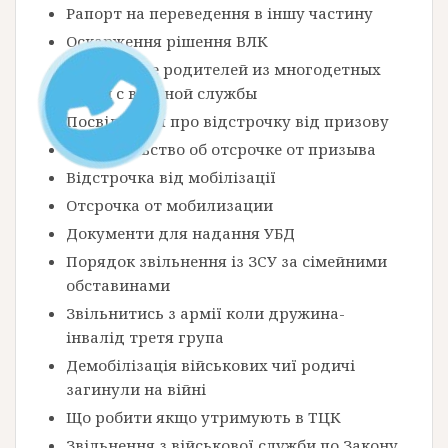
Рапорт на переведення в іншу частину
Оскарження рішення ВЛК
Увольнение родителей из многодетных
семей с военной службы
Посвідчення про відстрочку від призову
Свидетельство об отсрочке от призыва
Відстрочка від мобілізації
Отсрочка от мобилизации
Документи для надання УБД
Порядок звільнення із ЗСУ за сімейними
обставинами
Звільнитись з армії коли дружина-
інвалід третя група
Демобілізація військових чиї родичі
загинули на війні
Що робити якщо утримують в ТЦК
Звільнення з військової служби по Закону