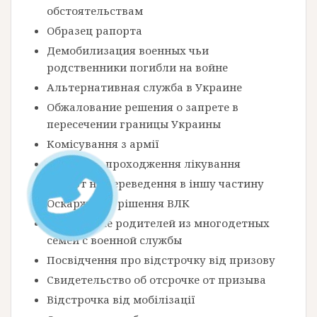
обстоятельствам
Образец рапорта
Демобилизация военных чьи
родственники погибли на войне
Альтернативная служба в Украине
Обжалование решения о запрете в
пересечении границы Украины
Комісування з армії
Рапорт на проходження лікування
Рапорт на переведення в іншу частину
Оскарження рішення ВЛК
Увольнение родителей из многодетных
семей с военной службы
Посвідчення про відстрочку від призову
Свидетельство об отсрочке от призыва
Відстрочка від мобілізації