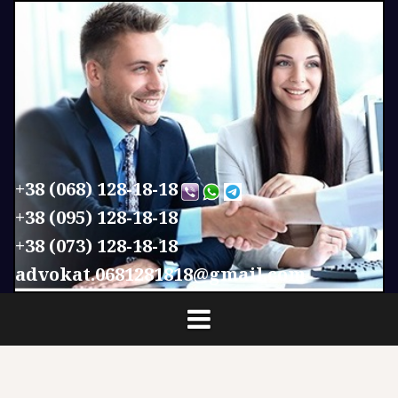
П
е
р
е
й
т
и
к
с
+38 (068) 128-18-18
о
+38 (095) 128-18-18
д
+38 (073) 128-18-18
е
р
advokat.0681281818@gmail.com
ж
и
м
о
м
у