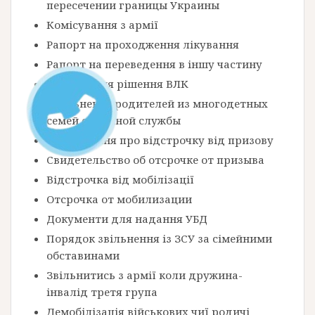
пересечении границы Украины
Комісування з армії
Рапорт на проходження лікування
Рапорт на переведення в іншу частину
Оскарження рішення ВЛК
Увольнение родителей из многодетных
семей с военной службы
Посвідчення про відстрочку від призову
Свидетельство об отсрочке от призыва
Відстрочка від мобілізації
Отсрочка от мобилизации
Документи для надання УБД
Порядок звільнення із ЗСУ за сімейними
обставинами
Звільнитись з армії коли дружина-
інвалід третя група
Демобілізація військових чиї родичі