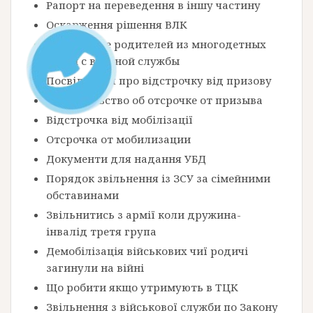
Рапорт на переведення в іншу частину
Оскарження рішення ВЛК
Увольнение родителей из многодетных
семей с военной службы
Посвідчення про відстрочку від призову
Свидетельство об отсрочке от призыва
Відстрочка від мобілізації
Отсрочка от мобилизации
Документи для надання УБД
Порядок звільнення із ЗСУ за сімейними
обставинами
Звільнитись з армії коли дружина-
інвалід третя група
Демобілізація військових чиї родичі
загинули на війні
Що робити якщо утримують в ТЦК
Звільнення з військової служби по Закону