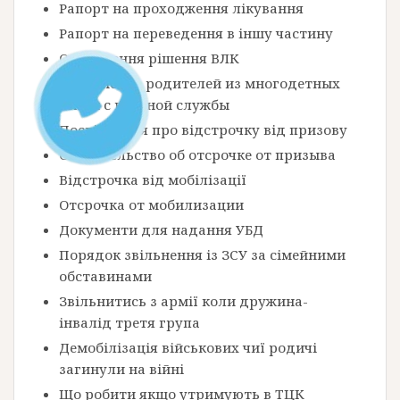
Рапорт на проходження лікування
Рапорт на переведення в іншу частину
Оскарження рішення ВЛК
Увольнение родителей из многодетных
семей с военной службы
Посвідчення про відстрочку від призову
Свидетельство об отсрочке от призыва
Відстрочка від мобілізації
Отсрочка от мобилизации
Документи для надання УБД
Порядок звільнення із ЗСУ за сімейними
обставинами
Звільнитись з армії коли дружина-
інвалід третя група
Демобілізація військових чиї родичі
загинули на війні
Що робити якщо утримують в ТЦК