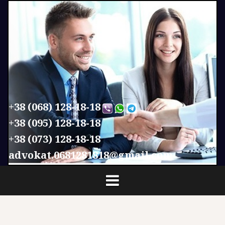
П
е
р
е
й
т
и
к
с
+38 (068) 128-18-18
о
+38 (095) 128-18-18
д
+38 (073) 128-18-18
е
р
advokat.0681281818@gmail.com
ж
и
м
о
м
у