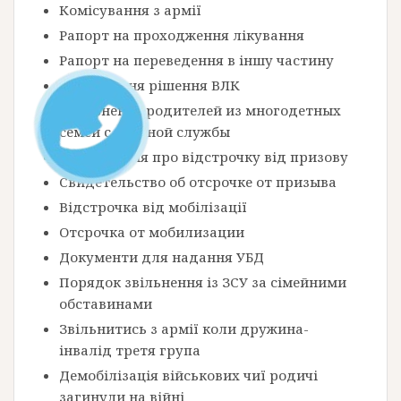
Комісування з армії
Рапорт на проходження лікування
Рапорт на переведення в іншу частину
Оскарження рішення ВЛК
Увольнение родителей из многодетных
семей с военной службы
Посвідчення про відстрочку від призову
Свидетельство об отсрочке от призыва
Відстрочка від мобілізації
Отсрочка от мобилизации
Документи для надання УБД
Порядок звільнення із ЗСУ за сімейними
обставинами
Звільнитись з армії коли дружина-
інвалід третя група
Демобілізація військових чиї родичі
загинули на війні