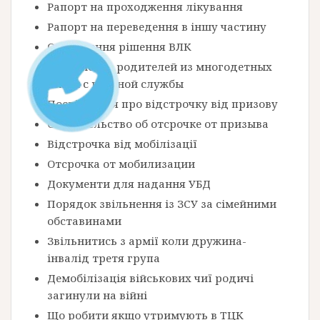
Рапорт на проходження лікування
Рапорт на переведення в іншу частину
Оскарження рішення ВЛК
Увольнение родителей из многодетных
семей с военной службы
Посвідчення про відстрочку від призову
Свидетельство об отсрочке от призыва
Відстрочка від мобілізації
Отсрочка от мобилизации
Документи для надання УБД
Порядок звільнення із ЗСУ за сімейними
обставинами
Звільнитись з армії коли дружина-
інвалід третя група
Демобілізація військових чиї родичі
загинули на війні
Що робити якщо утримують в ТЦК