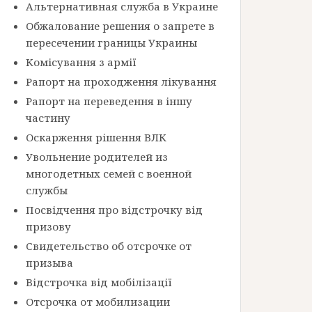
Альтернативная служба в Украине
Обжалование решения о запрете в
пересечении границы Украины
Комісування з армії
Рапорт на проходження лікування
Рапорт на переведення в іншу
частину
Оскарження рішення ВЛК
Увольнение родителей из
многодетных семей с военной
службы
Посвідчення про відстрочку від
призову
Свидетельство об отсрочке от
призыва
Відстрочка від мобілізації
Отсрочка от мобилизации