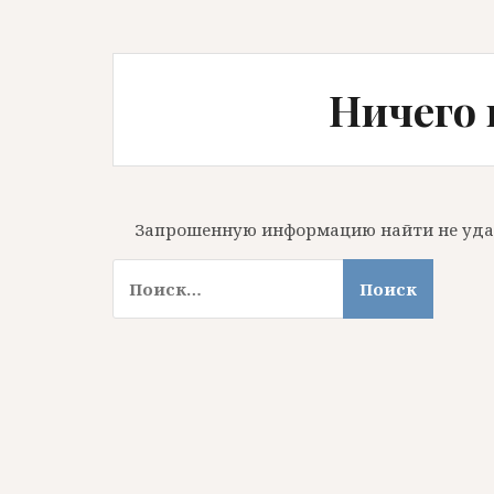
Ничего 
Запрошенную информацию найти не удало
Н
а
й
т
и
: