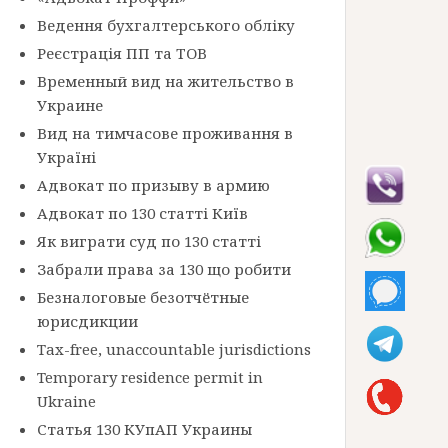
Ведення бухгалтерського обліку
Реєстрація ПП та ТОВ
Временный вид на жительство в
Украине
Вид на тимчасове проживання в
Україні
Адвокат по призыву в армию
Адвокат по 130 статті Київ
Як виграти суд по 130 статті
Забрали права за 130 що робити
Безналоговые безотчётные
юрисдикции
Tax-free, unaccountable jurisdictions
Temporary residence permit in
Ukraine
Статья 130 КУпАП Украины