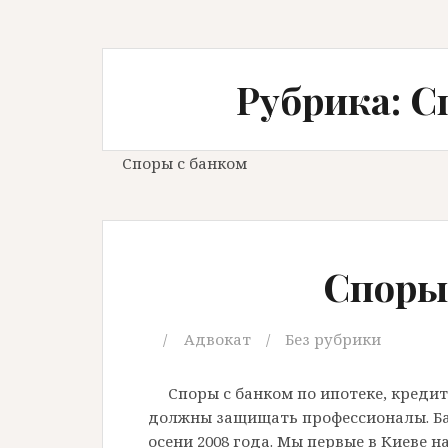
Рубрика: С
Споры с банком
Споры
Адвокат
Без рубрики
Споры с банком по ипотеке, креди
должны защищать профессионалы. Бан
осени 2008 года. Мы первые в Киеве 