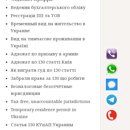
Ведення бухгалтерського обліку
Реєстрація ПП та ТОВ
Временный вид на жительство в
Украине
Вид на тимчасове проживання в
Україні
Адвокат по призыву в армию
Адвокат по 130 статті Київ
Як виграти суд по 130 статті
Забрали права за 130 що робити
Безналоговые безотчётные
юрисдикции
Tax-free, unaccountable jurisdictions
Temporary residence permit in
Ukraine
Статья 130 КУпАП Украины