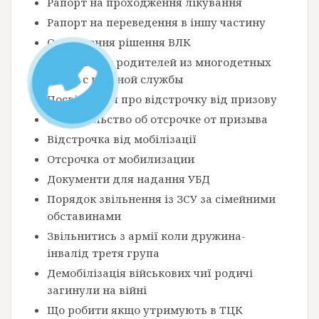
Рапорт на проходження лікування
Рапорт на переведення в іншу частину
Оскарження рішення ВЛК
Увольнение родителей из многодетных
семей с военной службы
Посвідчення про відстрочку від призову
Свидетельство об отсрочке от призыва
Відстрочка від мобілізації
Отсрочка от мобилизации
Документи для надання УБД
Порядок звільнення із ЗСУ за сімейними
обставинами
Звільнитись з армії коли дружина-
інвалід третя група
Демобілізація військових чиї родичі
загинули на війні
Що робити якщо утримують в ТЦК