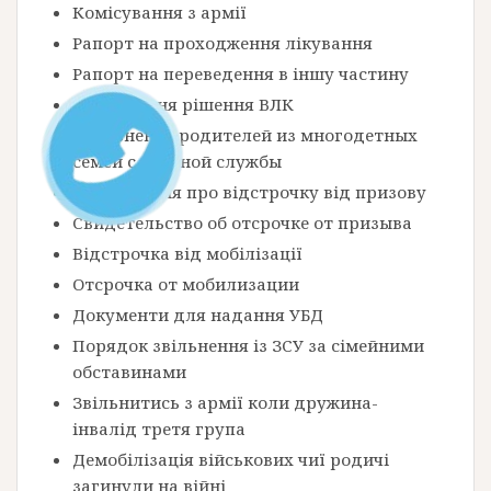
Комісування з армії
Рапорт на проходження лікування
Рапорт на переведення в іншу частину
Оскарження рішення ВЛК
Увольнение родителей из многодетных
семей с военной службы
Посвідчення про відстрочку від призову
Свидетельство об отсрочке от призыва
Відстрочка від мобілізації
Отсрочка от мобилизации
Документи для надання УБД
Порядок звільнення із ЗСУ за сімейними
обставинами
Звільнитись з армії коли дружина-
інвалід третя група
Демобілізація військових чиї родичі
загинули на війні