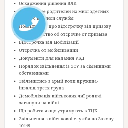
Оскарження рішення ВЛК
Увольнение родителей из многодетных
семей с военной службы
Посвідчення про відстрочку від призову
Свидетельство об отсрочке от призыва
Відстрочка від мобілізації
Отсрочка от мобилизации
Документи для надання УБД
Порядок звільнення із ЗСУ за сімейними
обставинами
Звільнитись з армії коли дружина-
інвалід третя група
Демобілізація військових чиї родичі
загинули на війні
Що робити якщо утримують в ТЦК
Звільнення з військової служби по Закону
10449