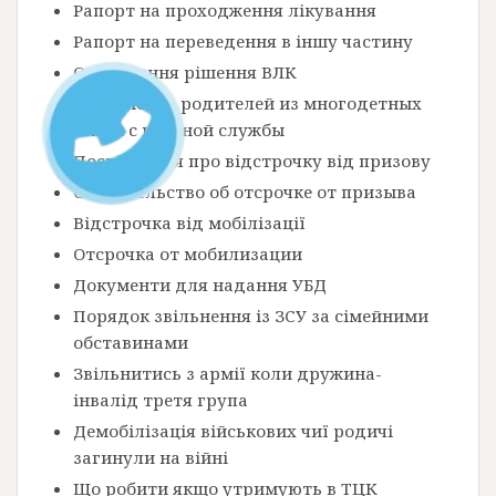
Рапорт на проходження лікування
Рапорт на переведення в іншу частину
Оскарження рішення ВЛК
Увольнение родителей из многодетных
семей с военной службы
Посвідчення про відстрочку від призову
Свидетельство об отсрочке от призыва
Відстрочка від мобілізації
Отсрочка от мобилизации
Документи для надання УБД
Порядок звільнення із ЗСУ за сімейними
обставинами
Звільнитись з армії коли дружина-
інвалід третя група
Демобілізація військових чиї родичі
загинули на війні
Що робити якщо утримують в ТЦК