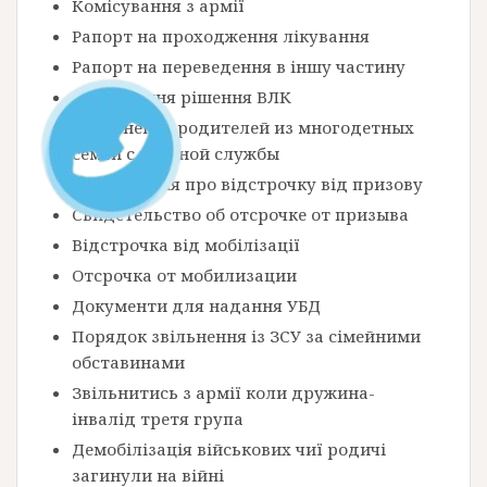
Комісування з армії
Рапорт на проходження лікування
Рапорт на переведення в іншу частину
Оскарження рішення ВЛК
Увольнение родителей из многодетных
семей с военной службы
Посвідчення про відстрочку від призову
Свидетельство об отсрочке от призыва
Відстрочка від мобілізації
Отсрочка от мобилизации
Документи для надання УБД
Порядок звільнення із ЗСУ за сімейними
обставинами
Звільнитись з армії коли дружина-
інвалід третя група
Демобілізація військових чиї родичі
загинули на війні