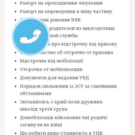
Рапорт на проходження лікування
Рапорт на переведення в іншу частину
Оскарження рішення ВЛК
Увольнение родителей из многодетных
семей с военной службы
Посвідчення про відстрочку від призову
Свидетельство об отсрочке от призыва
Відстрочка від мобілізації
Отсрочка от мобилизации
Документи для надання УБД
Порядок звільнення із ЗСУ за сімейними
обставинами
Звільнитись з армії коли дружина-
інвалід третя група
Демобілізація військових чиї родичі
загинули на війні
Що робити якщо утримують в ТЦК