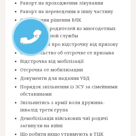
Рапорт на проходження лікування
Рапорт на переведення в іншу частину
Оскарження рішення ВЛК
Увольнение родителей из многодетных
семей с военной службы
Посвідчення про відстрочку від призову
Свидетельство об отсрочке от призыва
Відстрочка від мобілізації
Отсрочка от мобилизации
Документи для надання УБД
Порядок звільнення із ЗСУ за сімейними
обставинами
Звільнитись з армії коли дружина-
інвалід третя група
Демобілізація військових чиї родичі
загинули на війні
Що робити якщо утримують в ТЦК