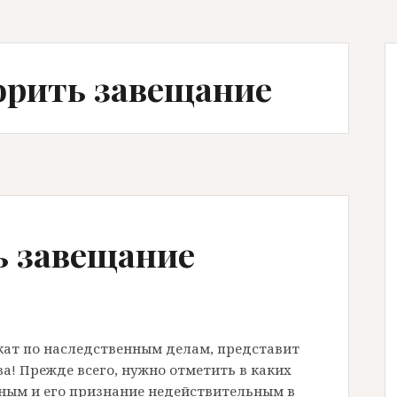
орить завещание
ь завещание
кат по наследственным делам, представит
а! Прежде всего, нужно отметить в каких
ным и его признание недействительным в