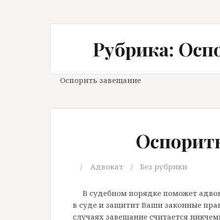
Рубрика: Осп
Оспорить завещание
Оспорит
Адвокат
Без рубрики
В судебном порядке поможет адво
в суде и защитит Ваши законные прав
случаях завещание считается никчем