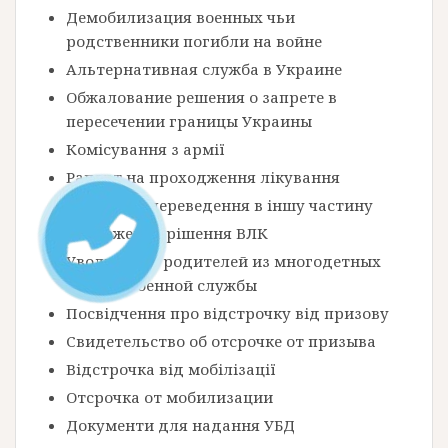
Демобилизация военных чьи
родственники погибли на войне
Альтернативная служба в Украине
Обжалование решения о запрете в
пересечении границы Украины
Комісування з армії
Рапорт на проходження лікування
Рапорт на переведення в іншу частину
Оскарження рішення ВЛК
Увольнение родителей из многодетных
семей с военной службы
Посвідчення про відстрочку від призову
Свидетельство об отсрочке от призыва
Відстрочка від мобілізації
Отсрочка от мобилизации
Документи для надання УБД