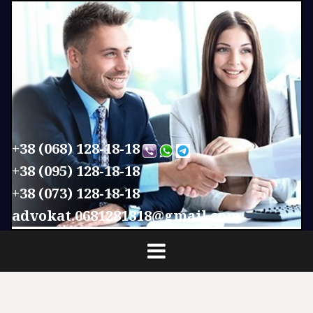
П
е
р
е
й
т
и
к
с
+38 (068) 128-18-18
о
+38 (095) 128-18-18
д
+38 (073) 128-18-18
е
р
advokat.0681281818@gmail.com
ж
и
м
о
м
у