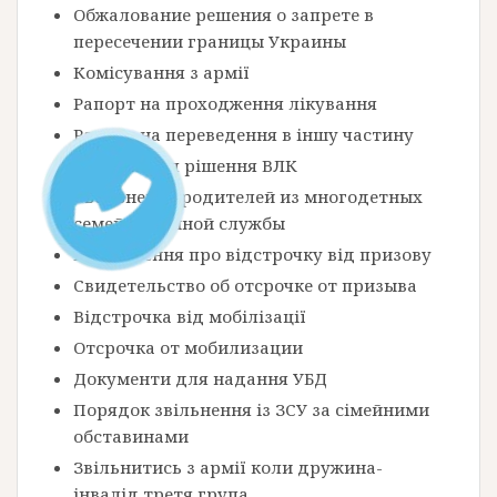
Обжалование решения о запрете в
пересечении границы Украины
Комісування з армії
Рапорт на проходження лікування
Рапорт на переведення в іншу частину
Оскарження рішення ВЛК
Увольнение родителей из многодетных
семей с военной службы
Посвідчення про відстрочку від призову
Свидетельство об отсрочке от призыва
Відстрочка від мобілізації
Отсрочка от мобилизации
Документи для надання УБД
Порядок звільнення із ЗСУ за сімейними
обставинами
Звільнитись з армії коли дружина-
інвалід третя група