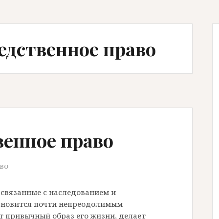
едственное право
венное право
во
 связанные с наследованием и
ановится почти непреодолимым
т привычный образ его жизни, делает