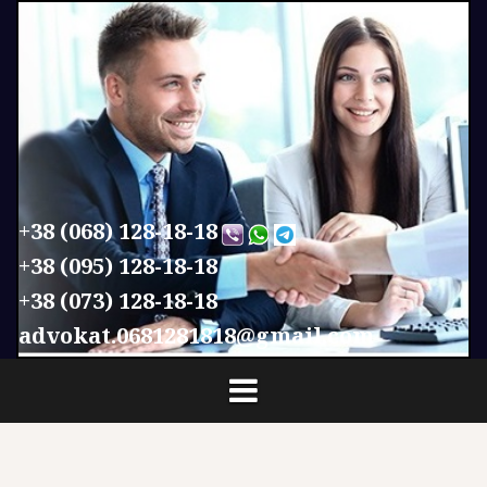
П
е
р
е
й
т
и
к
с
+38 (068) 128-18-18
о
+38 (095) 128-18-18
д
+38 (073) 128-18-18
е
р
advokat.0681281818@gmail.com
ж
и
м
о
м
у