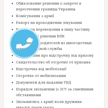
Обжалование решения о запрете в
пересечении границы Украины
Комісування з армії
Рапорт на проходження лікування
Рапорт на переведення в іншу частину
Оскарження рішення ВЛК
Увольнение родителей из многодетных
семей с военной службы
Посвідчення про відстрочку від призову
Свидетельство об отсрочке от призыва
Відстрочка від мобілізації
Отсрочка от мобилизации
Документи для надання УБД
Порядок звільнення із ЗСУ за сімейними
обставинами
Звільнитись з армії коли дружина-
інвалід третя група