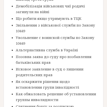
Демобілізація військових чиї родичі
загинули на війні
Що робити якщо утримують в ТЦК
Звільнення з військової служби по Закону
10449
Увольнение с воинской службы по Закону
10449
Альтернативна служба в Україні
Позовна заява до суду про позбавлення
батьківських прав
Исковое заявление в суд о лишении
родительских прав
Як оскаржити рішення щодо
встановлення групи інвалідності
Как обжаловать решение об установлении
группы инвалидности
Стягнення боргу за розпискою