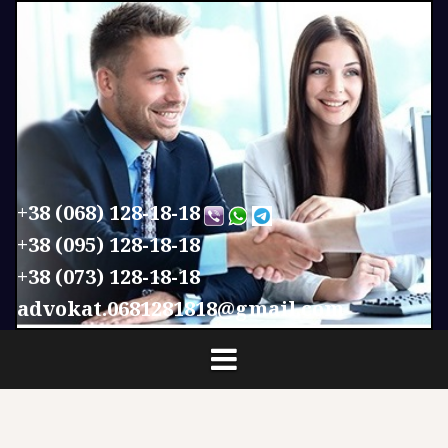
П
е
р
е
й
т
и
к
с
+38 (068) 128-18-18
о
+38 (095) 128-18-18
д
+38 (073) 128-18-18
е
р
advokat.0681281818@gmail.com
ж
и
м
о
м
у