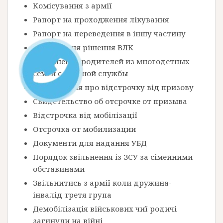
Комісування з армії
Рапорт на проходження лікування
Рапорт на переведення в іншу частину
Оскарження рішення ВЛК
Увольнение родителей из многодетных
семей с военной службы
Посвідчення про відстрочку від призову
Свидетельство об отсрочке от призыва
Відстрочка від мобілізації
Отсрочка от мобилизации
Документи для надання УБД
Порядок звільнення із ЗСУ за сімейними
обставинами
Звільнитись з армії коли дружина-
інвалід третя група
Демобілізація військових чиї родичі
загинули на війні