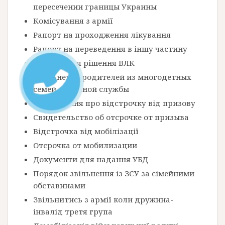
пересечении границы Украины
Комісування з армії
Рапорт на проходження лікування
Рапорт на переведення в іншу частину
Оскарження рішення ВЛК
Увольнение родителей из многодетных
семей с военной службы
Посвідчення про відстрочку від призову
Свидетельство об отсрочке от призыва
Відстрочка від мобілізації
Отсрочка от мобилизации
Документи для надання УБД
Порядок звільнення із ЗСУ за сімейними
обставинами
Звільнитись з армії коли дружина-
інвалід третя група