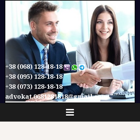
П
е
р
е
й
т
и
к
с
+38 (068) 128-18-18
о
+38 (095) 128-18-18
д
+38 (073) 128-18-18
е
р
advokat.0681281818@gmail.com
ж
и
м
о
м
у