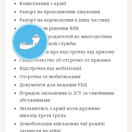
Комісування з армії
Рапорт на проходження лікування
Рапорт на переведення в іншу частину
Оскарження рішення ВЛК
Увольнение родителей из многодетных
семей с военной службы
Посвідчення про відстрочку від призову
Свидетельство об отсрочке от призыва
Відстрочка від мобілізації
Отсрочка от мобилизации
Документи для надання УБД
Порядок звільнення із ЗСУ за сімейними
обставинами
Звільнитись з армії коли дружина-
інвалід третя група
Демобілізація військових чиї родичі
загинули на війні