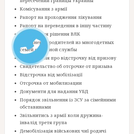
пересечении границы Украины
Комісування з армії
Рапорт на проходження лікування
Рапорт на переведення в іншу частину
Оскарження рішення ВЛК
Увольнение родителей из многодетных
семей с военной службы
Посвідчення про відстрочку від призову
Свидетельство об отсрочке от призыва
Відстрочка від мобілізації
Отсрочка от мобилизации
Документи для надання УБД
Порядок звільнення із ЗСУ за сімейними
обставинами
Звільнитись з армії коли дружина-
інвалід третя група
Демобілізація військових чиї родичі