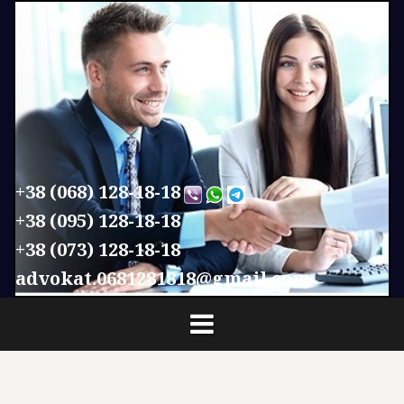
П
е
р
е
й
т
и
к
с
+38 (068) 128-18-18
о
+38 (095) 128-18-18
д
+38 (073) 128-18-18
е
р
advokat.0681281818@gmail.com
ж
и
м
о
м
у