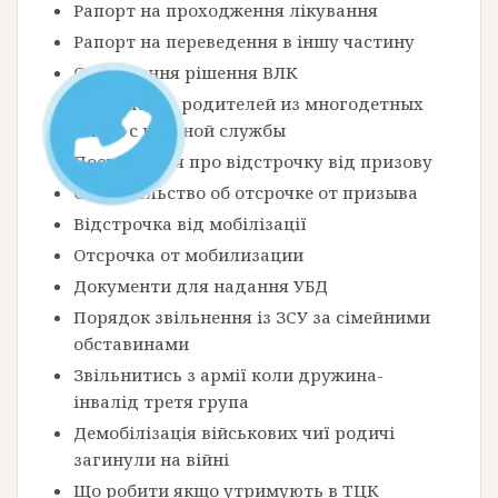
Рапорт на проходження лікування
Рапорт на переведення в іншу частину
Оскарження рішення ВЛК
Увольнение родителей из многодетных
семей с военной службы
Посвідчення про відстрочку від призову
Свидетельство об отсрочке от призыва
Відстрочка від мобілізації
Отсрочка от мобилизации
Документи для надання УБД
Порядок звільнення із ЗСУ за сімейними
обставинами
Звільнитись з армії коли дружина-
інвалід третя група
Демобілізація військових чиї родичі
загинули на війні
Що робити якщо утримують в ТЦК