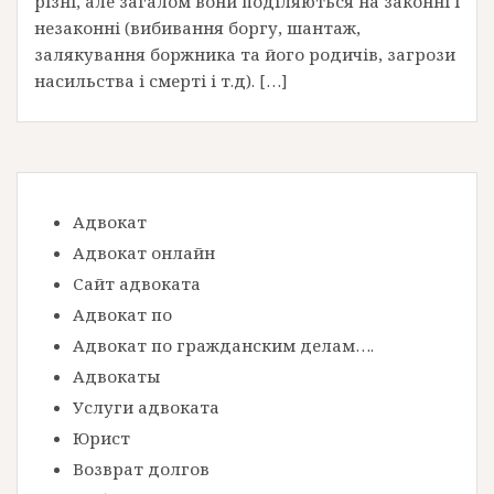
різні, але загалом вони поділяються на законні і
незаконні (вибивання боргу, шантаж,
залякування боржника та його родичів, загрози
насильства і смерті і т.д). […]
Адвокат
Адвокат онлайн
Сайт адвоката
Адвокат по
Адвокат по гражданским делам….
Адвокаты
Услуги адвоката
Юрист
Возврат долгов