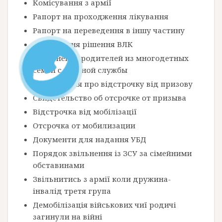
Комісування з армії
Рапорт на проходження лікування
Рапорт на переведення в іншу частину
Оскарження рішення ВЛК
Увольнение родителей из многодетных
семей с военной службы
Посвідчення про відстрочку від призову
Свидетельство об отсрочке от призыва
Відстрочка від мобілізації
Отсрочка от мобилизации
Документи для надання УБД
Порядок звільнення із ЗСУ за сімейними
обставинами
Звільнитись з армії коли дружина-
інвалід третя група
Демобілізація військових чиї родичі
загинули на війні