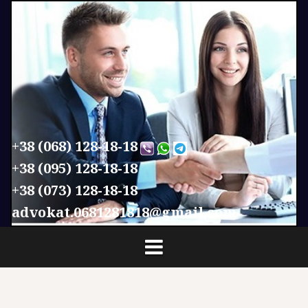
П
е
р
е
й
т
и
к
с
+38 (068) 128-18-18
о
+38 (095) 128-18-18
д
+38 (073) 128-18-18
е
р
advokat.0681281818@gmail.com
ж
и
м
о
м
у