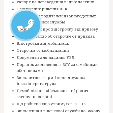
Рапорт на переведення в іншу частину
Оскарження рішення ВЛК
Увольнение родителей из многодетных
семей с военной службы
Посвідчення про відстрочку від призову
Свидетельство об отсрочке от призыва
Відстрочка від мобілізації
Отсрочка от мобилизации
Документи для надання УБД
Порядок звільнення із ЗСУ за сімейними
обставинами
Звільнитись з армії коли дружина-
інвалід третя група
Демобілізація військових чиї родичі
загинули на війні
Що робити якщо утримують в ТЦК
Звільнення з військової служби по Закону