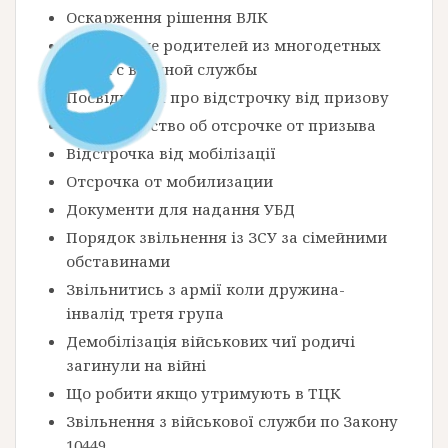
Оскарження рішення ВЛК
Увольнение родителей из многодетных
семей с военной службы
Посвідчення про відстрочку від призову
Свидетельство об отсрочке от призыва
Відстрочка від мобілізації
Отсрочка от мобилизации
Документи для надання УБД
Порядок звільнення із ЗСУ за сімейними
обставинами
Звільнитись з армії коли дружина-
інвалід третя група
Демобілізація військових чиї родичі
загинули на війні
Що робити якщо утримують в ТЦК
Звільнення з військової служби по Закону
10449