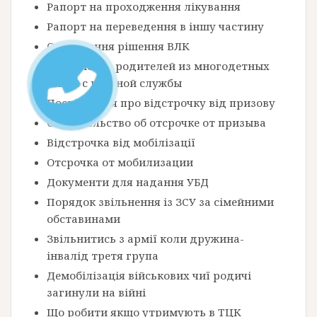
Рапорт на проходження лікування
Рапорт на переведення в іншу частину
Оскарження рішення ВЛК
Увольнение родителей из многодетных
семей с военной службы
Посвідчення про відстрочку від призову
Свидетельство об отсрочке от призыва
Відстрочка від мобілізації
Отсрочка от мобилизации
Документи для надання УБД
Порядок звільнення із ЗСУ за сімейними
обставинами
Звільнитись з армії коли дружина-
інвалід третя група
Демобілізація військових чиї родичі
загинули на війні
Що робити якщо утримують в ТЦК