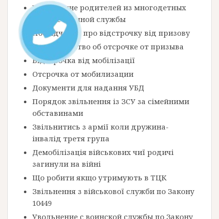
Увольнение родителей из многодетных
семей с военной службы
Посвідчення про відстрочку від призову
Свидетельство об отсрочке от призыва
Відстрочка від мобілізації
Отсрочка от мобилизации
Документи для надання УБД
Порядок звільнення із ЗСУ за сімейними
обставинами
Звільнитись з армії коли дружина-
інвалід третя група
Демобілізація військових чиї родичі
загинули на війні
Що робити якщо утримують в ТЦК
Звільнення з військової служби по Закону
10449
Увольнение с воинской службы по Закону