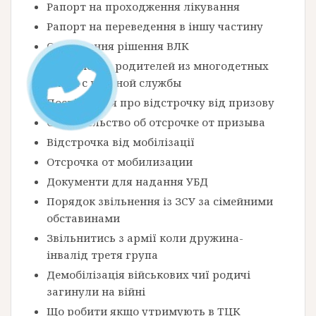
Рапорт на проходження лікування
Рапорт на переведення в іншу частину
Оскарження рішення ВЛК
Увольнение родителей из многодетных
семей с военной службы
Посвідчення про відстрочку від призову
Свидетельство об отсрочке от призыва
Відстрочка від мобілізації
Отсрочка от мобилизации
Документи для надання УБД
Порядок звільнення із ЗСУ за сімейними
обставинами
Звільнитись з армії коли дружина-
інвалід третя група
Демобілізація військових чиї родичі
загинули на війні
Що робити якщо утримують в ТЦК