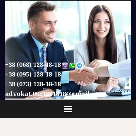
П
е
р
е
й
т
и
к
с
+38 (068) 128-18-18
о
+38 (095) 128-18-18
д
+38 (073) 128-18-18
е
р
advokat.0681281818@gmail.com
ж
и
м
о
м
у