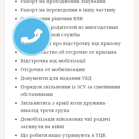
Рапорт на проходження лікування
Рапорт на переведення в іншу частину
Оскарження рішення ВЛК
Увольнение родителей из многодетных
семей с военной службы
Посвідчення про відстрочку від призову
Свидетельство об отсрочке от призыва
Відстрочка від мобілізації
Отсрочка от мобилизации
Документи для надання УБД
Порядок звільнення із ЗСУ за сімейними
обставинами
Звільнитись з армії коли дружина-
інвалід третя група
Демобілізація військових чиї родичі
загинули на війні
Що робити якщо утримують в ТЦК