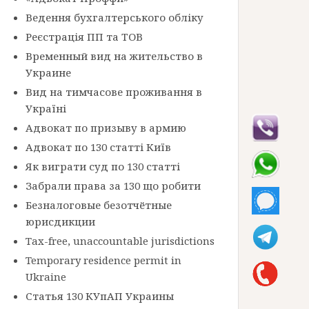
Ведення бухгалтерського обліку
Реєстрація ПП та ТОВ
Временный вид на жительство в
Украине
Вид на тимчасове проживання в
Україні
Адвокат по призыву в армию
Адвокат по 130 статті Київ
Як виграти суд по 130 статті
Забрали права за 130 що робити
Безналоговые безотчётные
юрисдикции
Tax-free, unaccountable jurisdictions
Temporary residence permit in
Ukraine
Статья 130 КУпАП Украины