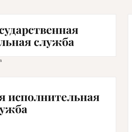
осударственная
льная служба
а
ая исполнительная
лужба