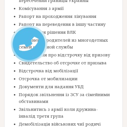
пересечении границы Украины
Комісування з армії
Рапорт на проходження лікування
Рапорт на переведення в іншу частину
Оскарження рішення ВЛК
Увольнение родителей из многодетных
семей с военной службы
Посвідчення про відстрочку від призову
Свидетельство об отсрочке от призыва
Відстрочка від мобілізації
Отсрочка от мобилизации
Документи для надання УБД
Порядок звільнення із ЗСУ за сімейними
обставинами
Звільнитись з армії коли дружина-
інвалід третя група
Демобілізація військових чиї родичі