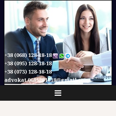
П
е
р
е
й
т
и
к
с
+38 (068) 128-18-18
о
+38 (095) 128-18-18
д
+38 (073) 128-18-18
е
р
advokat.0681281818@gmail.com
ж
и
м
о
м
у